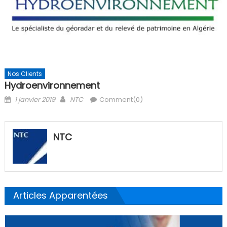
Nos Clients
Hydroenvironnement
Posted
Author
1 janvier 2019
NTC
Comment(0)
on
NTC
Articles Apparentées