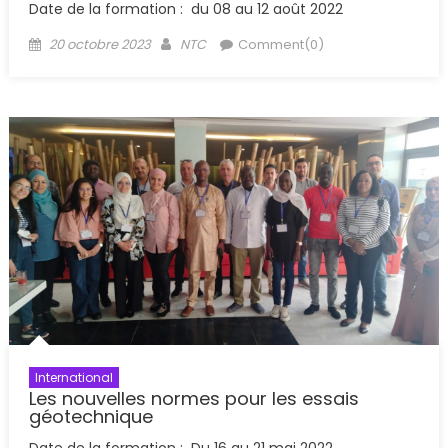
Date de la formation : du 08 au 12 août 2022
Posted
Author
20 octobre 2023
NTC
Comment(0)
on
International
Les nouvelles normes pour les essais
géotechnique