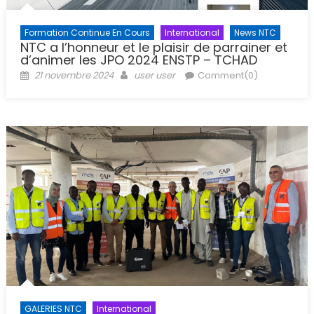
Formation Continue En Cours
International
News NTC
NTC a l’honneur et le plaisir de parrainer et
d’animer les JPO 2024 ENSTP – TCHAD
Posted
Author
21 novembre 2024
user user
Comment(0)
on
GALERIES NTC
International