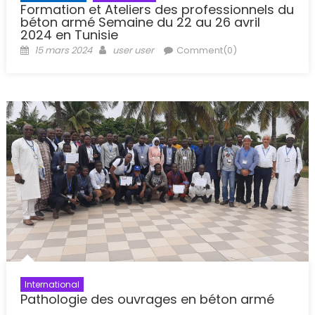
Formation et Ateliers des professionnels du
béton armé Semaine du 22 au 26 avril
2024 en Tunisie
Posted
Author
15 mars 2024
user user
Comment(0)
on
International
Pathologie des ouvrages en béton armé