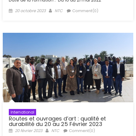
Date de la formation : Du 16 au 21 mai 2022
Posted
Author
20 octobre 2023
NTC
Comment(0)
on
International
Routes et ouvrages d’art : qualité et
durabilité du 20 au 25 Février 2023
Posted
Author
20 février 2023
NTC
Comment(0)