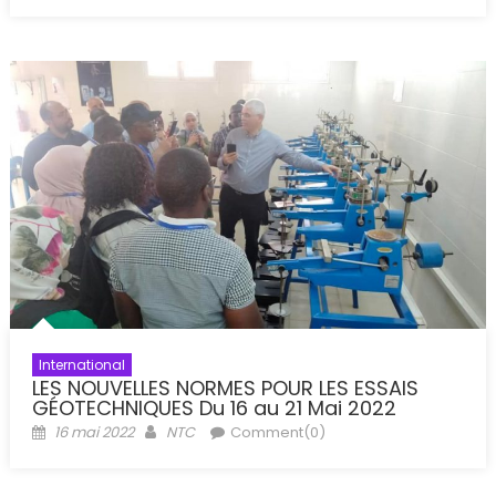
on
International
LES NOUVELLES NORMES POUR LES ESSAIS
GÉOTECHNIQUES Du 16 au 21 Mai 2022
Posted
Author
16 mai 2022
NTC
Comment(0)
on