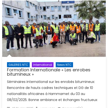
GALERIES NTC
International
News NTC
Formation Internationale « Les enrobes
bitumineux »
Séminaires international sur les enrobés bitumineux:
Rencontre de hauts cadres techniques et DG de 10
nationalités africaines à Hammamet du 03 au
08/02/2025. Bonne ambiance et échanges fructueux
Posted
Author