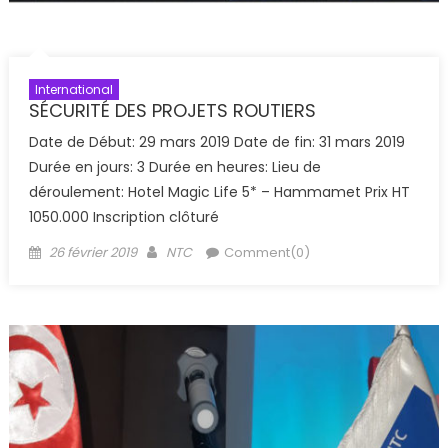
International
SÉCURITÉ DES PROJETS ROUTIERS
Date de Début: 29 mars 2019 Date de fin: 31 mars 2019
Durée en jours: 3 Durée en heures: Lieu de
déroulement: Hotel Magic Life 5* – Hammamet Prix HT
1050.000 Inscription clôturé
Posted
Author
26 février 2019
NTC
Comment(0)
on