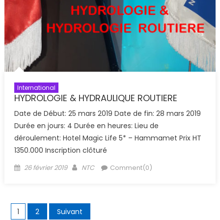
International
HYDROLOGIE & HYDRAULIQUE ROUTIERE
Date de Début: 25 mars 2019 Date de fin: 28 mars 2019
Durée en jours: 4 Durée en heures: Lieu de
déroulement: Hotel Magic Life 5* – Hammamet Prix HT
1350.000 Inscription clôturé
Posted
Author
26 février 2019
NTC
Comment(0)
on
Pagination
1
2
Suivant