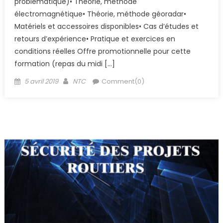
problématique)• Théorie, méthode
électromagnétique• Théorie, méthode géoradar•
Matériels et accessoires disponibles• Cas d’études et
retours d’expérience• Pratique et exercices en
conditions réelles Offre promotionnelle pour cette
formation (repas du midi […]
Posted
Author
5 avril 2019
NTC
Comment(0)
on