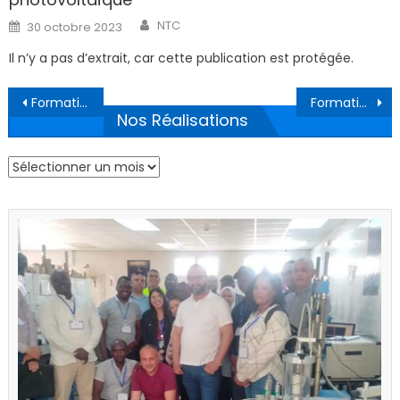
Author
Posted
NTC
30 octobre 2023
on
Il n’y a pas d’extrait, car cette publication est protégée.
Navigation
Formation en PATHOLOGIE DES BATIMENTS
Formation en PATHOLOGIE DES BATIMENTS
de
Nos Réalisations
l’article
Nos
Réalisations