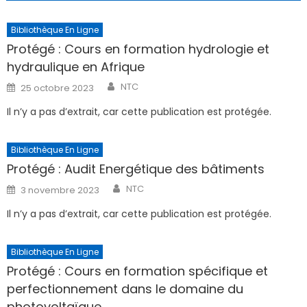
Bibliothèque En Ligne
Protégé : Cours en formation hydrologie et
hydraulique en Afrique
Author
Posted
NTC
25 octobre 2023
on
Il n’y a pas d’extrait, car cette publication est protégée.
Bibliothèque En Ligne
Protégé : Audit Energétique des bâtiments
Author
Posted
NTC
3 novembre 2023
on
Il n’y a pas d’extrait, car cette publication est protégée.
Bibliothèque En Ligne
Protégé : Cours en formation spécifique et
perfectionnement dans le domaine du
photovoltaïque