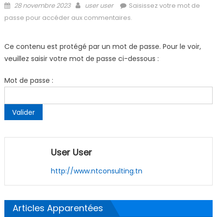
Posted
Author
28 novembre 2023
user user
Saisissez votre mot de
on
passe pour accéder aux commentaires.
Ce contenu est protégé par un mot de passe. Pour le voir,
veuillez saisir votre mot de passe ci-dessous :
Mot de passe :
User User
http://www.ntconsulting.tn
Articles Apparentées