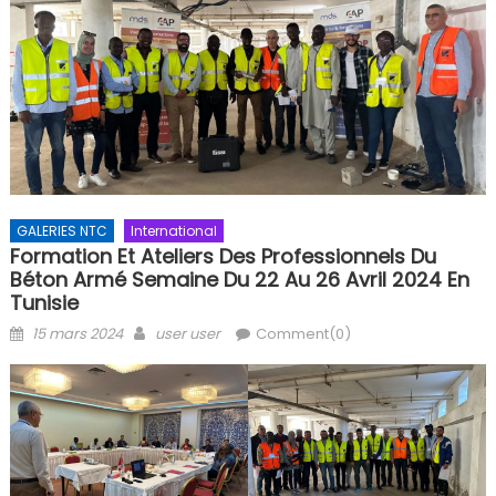
GALERIES NTC
International
Formation Et Ateliers Des Professionnels Du
Béton Armé Semaine Du 22 Au 26 Avril 2024 En
Tunisie
Posted
Author
15 mars 2024
user user
Comment(0)
on