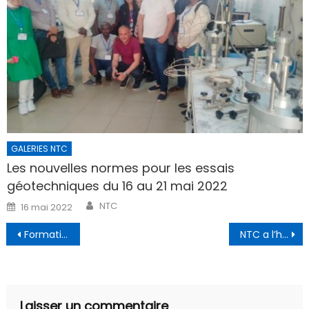
GALERIES NTC
Les nouvelles normes pour les essais
géotechniques du 16 au 21 mai 2022
Author
Posted
NTC
16 mai 2022
on
Navigation
Formation en PATHOLOGIE DES BATIMENTS
NTC a l’honneur et le plaisir de parrainer et d’animer les JPO 2024 ENSTP – TCHAD
de
l’article
Laisser un commentaire