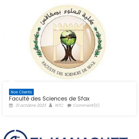
Nos Clients
Faculté des Sciences de Sfax
Posted
Author
31 octobre 2023
NTC
Comment(0)
on