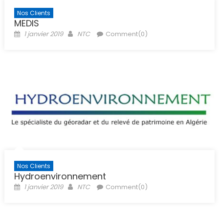
Nos Clients
MEDIS
Posted
Author
1 janvier 2019
NTC
Comment(0)
on
Nos Clients
Hydroenvironnement
Posted
Author
1 janvier 2019
NTC
Comment(0)
on