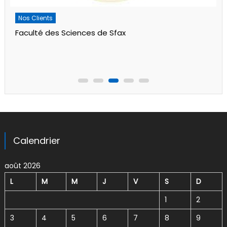
Nos Clients
Faculté des Sciences de Sfax
Calendrier
août 2026
L
M
M
J
V
S
D
1
2
3
4
5
6
7
8
9