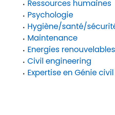
Ressources humaines
Psychologie
Hygiène/santé/sécurit
Maintenance
Energies renouvelable
GALERIES NTC
GALERIES NTC
Civil engineering
Formation à Lomé _ TOGO en
Routes et o
Pathologie des ouvrages en béton
25 février 2
Expertise en Génie civil
armé du 8 au 12 août 2022