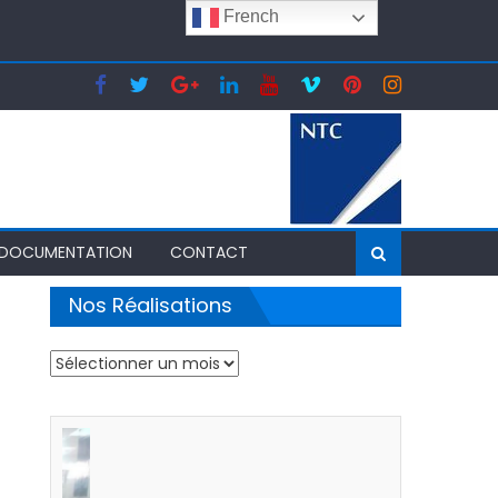
French
24 en Tunisie
DOCUMENTATION
CONTACT
Nos Réalisations
Nos
Réalisations