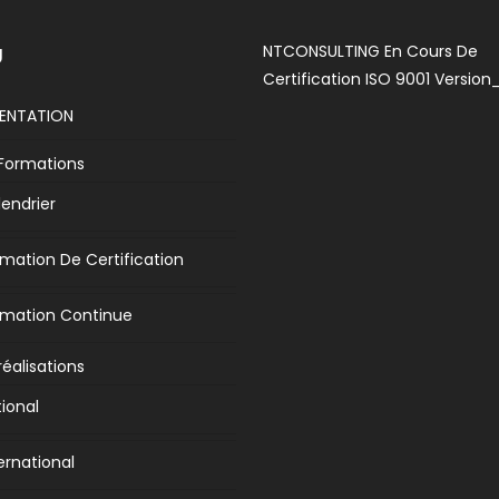
NTCONSULTING En Cours De
U
Certification ISO 9001 Version
SENTATION
Formations
endrier
mation De Certification
rmation Continue
réalisations
ional
ernational