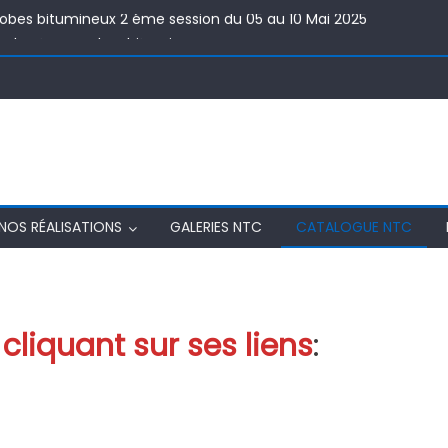
robes bitumineux 2 éme session du 05 au 10 Mai 2025
nale « Les enrobes bitumineux »
 plaisir de parrainer et d’animer les JPO 2024 ENSTP – TCHAD
s des professionnels du béton armé Semaine du 22 au 26 avril 20
LOGIE DES BATIMENTS
robes bitumineux 2 éme session du 05 au 10 Mai 2025
NOS RÉALISATIONS
GALERIES NTC
CATALOGUE NTC
cliquant sur ses liens
: