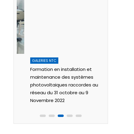
GALERIES NTC
GALERIES N
Formation en installation et
Technologi
21
maintenance des systèmes
destructif 
photovoltaiques raccordes au
2022
réseau du 31 octobre au 9
Novembre 2022