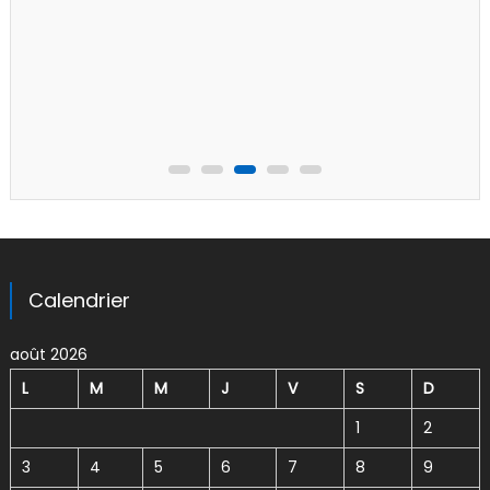
Calendrier
août 2026
L
M
M
J
V
S
D
1
2
3
4
5
6
7
8
9