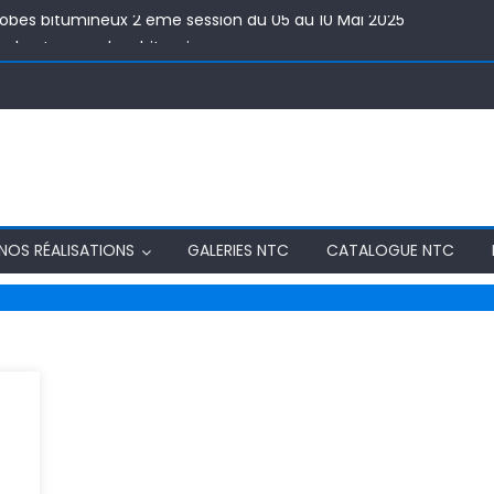
robes bitumineux 2 éme session du 05 au 10 Mai 2025
nale « Les enrobes bitumineux »
 plaisir de parrainer et d’animer les JPO 2024 ENSTP – TCHAD
s des professionnels du béton armé Semaine du 22 au 26 avril 20
LOGIE DES BATIMENTS
robes bitumineux 2 éme session du 05 au 10 Mai 2025
NOS RÉALISATIONS
GALERIES NTC
CATALOGUE NTC