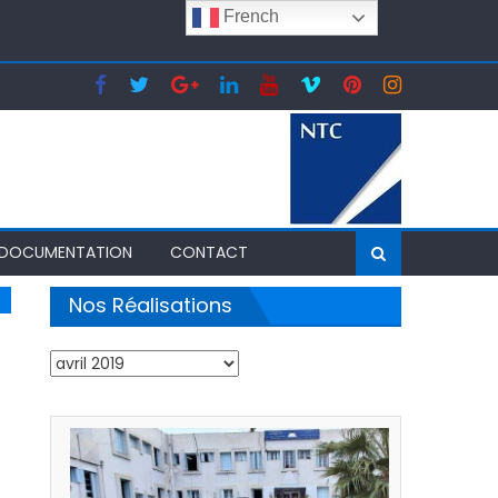
French
24 en Tunisie
DOCUMENTATION
CONTACT
Nos Réalisations
Nos
Réalisations