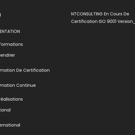
NTCONSULTING En Cours De
U
Certification ISO 9001 Version
SENTATION
Formations
endrier
mation De Certification
rmation Continue
réalisations
ional
ernational